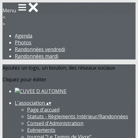
Menu
<
>
Agenda
Photos
Randonnées vendredi
Randonnées mardi
Ajoutez un logo, un bouton, des réseaux sociaux
Cliquez pour éditer
L'association
▴
▾
Page d'accueil
Statuts - Règlements Intérieur/Randonnées
Conseil d'Administration
Evènements
Journal "Le Temps de Vivre"