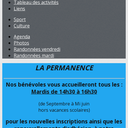
Tableau des activités
Liens
Sport
Culture
Agenda
Photos
Randonnées vendredi
Randonnées mardi
LA PERMANENCE
Nos bénévoles vous accueilleront tous les :
Mardis de 14h30 à 16h30
(de Septembre à Mi juin
hors vacances scolaires)
pour les nouvelles inscriptions ainsi que les