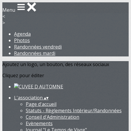
Menu
<
>
Agenda
Photos
Randonnées vendredi
Randonnées mardi
Ajoutez un logo, un bouton, des réseaux sociaux
Cliquez pour éditer
L'association
▴
▾
Page d'accueil
Statuts - Règlements Intérieur/Randonnées
Conseil d'Administration
Evènements
Journal "Le Temps de Vivre"