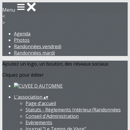
Menu
<
>
Agenda
Photos
Randonnées vendredi
Randonnées mardi
Ajoutez un logo, un bouton, des réseaux sociaux
Cliquez pour éditer
L'association
▴
▾
Page d'accueil
Statuts - Règlements Intérieur/Randonnées
Conseil d'Administration
Evènements
Journal "Le Temps de Vivre"