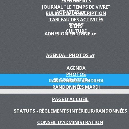
EVÈNEMENTS
JOURNAL "LE TEMPS DE VIVRE"
ACTIVITÉS
▴
▾
BULLETINS D'INSCRIPTION
TABLEAU DES ACTIVITÉS
SPORT
LIENS
CULTURE
ADHESION EN LIGNE
▴
▾
AGENDA - PHOTOS
▴
▾
AGENDA
PHOTOS
SE CONNECTER
RANDONNÉES VENDREDI
RANDONNÉES MARDI
PAGE D'ACCUEIL
STATUTS - RÈGLEMENTS INTÉRIEUR/RANDONNÉES
CONSEIL D'ADMINISTRATION