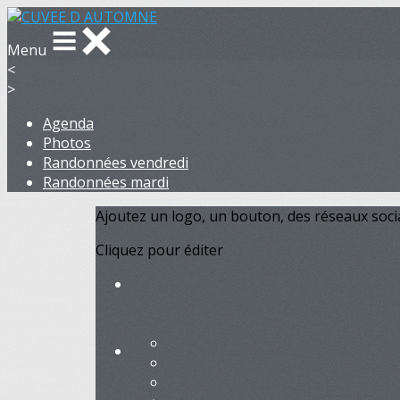
Menu
<
>
Agenda
Photos
Randonnées vendredi
Randonnées mardi
Ajoutez un logo, un bouton, des réseaux soc
Cliquez pour éditer