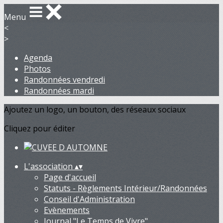
Menu
<
>
Agenda
Photos
Randonnées vendredi
Randonnées mardi
Ajoutez un logo, un bouton, des réseaux sociaux
Cliquez pour éditer
L'association
▴
▾
Page d'accueil
Statuts - Règlements Intérieur/Randonnées
Conseil d'Administration
Evènements
Journal "Le Temps de Vivre"