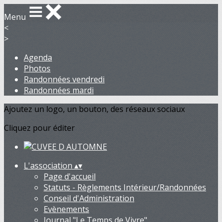
Menu
<
>
Agenda
Photos
Randonnées vendredi
Randonnées mardi
Ajoutez un logo, un bouton, des réseaux sociaux
Cliquez pour éditer
L'association
▴
▾
Page d'accueil
Statuts - Règlements Intérieur/Randonnées
Conseil d'Administration
Evènements
Journal "Le Temps de Vivre"