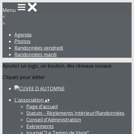
Menu
<
>
Agenda
Photos
Randonnées vendredi
Randonnées mardi
Ajoutez un logo, un bouton, des réseaux sociaux
Cliquez pour éditer
L'association
▴
▾
Page d'accueil
Statuts - Règlements Intérieur/Randonnées
Conseil d'Administration
Evènements
Journal "Le Temps de Vivre"