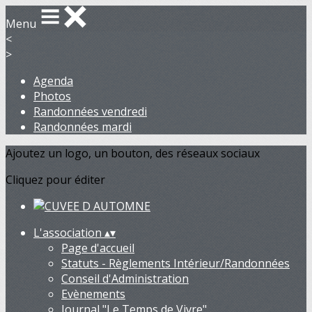
Menu
<
>
Agenda
Photos
Randonnées vendredi
Randonnées mardi
Ajoutez un logo, un bouton, des réseaux sociaux
Cliquez pour éditer
L'association
▴
▾
Page d'accueil
Statuts - Règlements Intérieur/Randonnées
Conseil d'Administration
Evènements
Journal "Le Temps de Vivre"