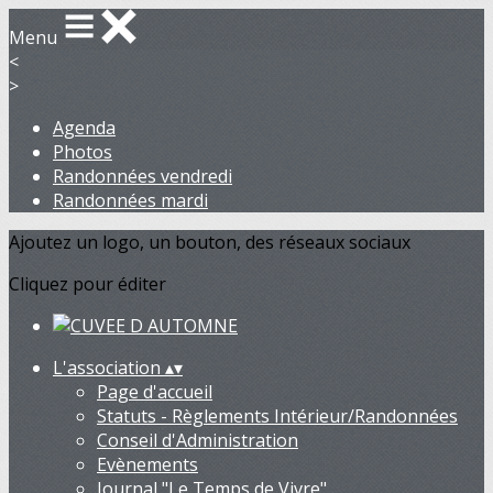
Menu
<
>
Agenda
Photos
Randonnées vendredi
Randonnées mardi
Ajoutez un logo, un bouton, des réseaux sociaux
Cliquez pour éditer
L'association
▴
▾
Page d'accueil
Statuts - Règlements Intérieur/Randonnées
Conseil d'Administration
Evènements
Journal "Le Temps de Vivre"