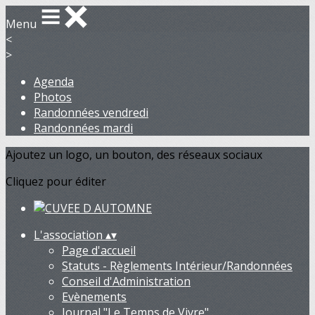
Menu
<
>
Agenda
Photos
Randonnées vendredi
Randonnées mardi
Ajoutez un logo, un bouton, des réseaux sociaux
Cliquez pour éditer
L'association
▴
▾
Page d'accueil
Statuts - Règlements Intérieur/Randonnées
Conseil d'Administration
Evènements
Journal "Le Temps de Vivre"