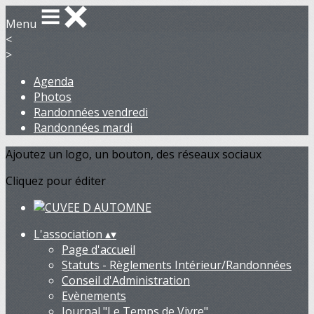
Menu
<
>
Agenda
Photos
Randonnées vendredi
Randonnées mardi
Ajoutez un logo, un bouton, des réseaux sociaux
Cliquez pour éditer
L'association
▴
▾
Page d'accueil
Statuts - Règlements Intérieur/Randonnées
Conseil d'Administration
Evènements
Journal "Le Temps de Vivre"