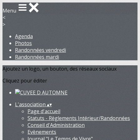
Menu
<
>
Agenda
Photos
Randonnées vendredi
Randonnées mardi
Ajoutez un logo, un bouton, des réseaux sociaux
Cliquez pour éditer
L'association
▴
▾
Page d'accueil
Statuts - Règlements Intérieur/Randonnées
Conseil d'Administration
Evènements
Journal "Le Temps de Vivre"