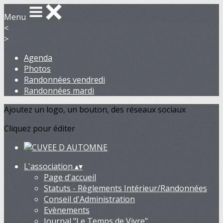
Menu
<
>
Agenda
Photos
Randonnées vendredi
Randonnées mardi
Ajoutez un logo, un bouton, des réseaux sociaux
Cliquez pour éditer
L'association
▴
▾
Page d'accueil
Statuts - Règlements Intérieur/Randonnées
Conseil d'Administration
Evènements
Journal "Le Temps de Vivre"