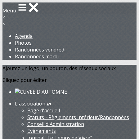
Menu
<
>
Agenda
Photos
Randonnées vendredi
Randonnées mardi
Ajoutez un logo, un bouton, des réseaux sociaux
Cliquez pour éditer
L'association
▴
▾
Page d'accueil
Statuts - Règlements Intérieur/Randonnées
Conseil d'Administration
Evènements
Journal "Le Temps de Vivre"