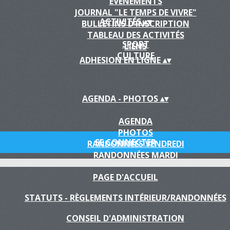
EVÈNEMENTS
JOURNAL "LE TEMPS DE VIVRE"
ACTIVITÉS
▴
▾
BULLETINS D'INSCRIPTION
TABLEAU DES ACTIVITÉS
SPORT
LIENS
CULTURE
ADHESION EN LIGNE
▴
▾
AGENDA - PHOTOS
▴
▾
AGENDA
PHOTOS
SE CONNECTER
RANDONNÉES VENDREDI
RANDONNÉES MARDI
PAGE D'ACCUEIL
STATUTS - RÈGLEMENTS INTÉRIEUR/RANDONNÉES
CONSEIL D'ADMINISTRATION