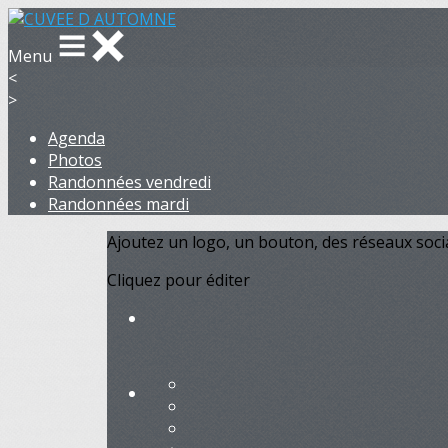
Menu
<
>
Agenda
Photos
Randonnées vendredi
Randonnées mardi
Ajoutez un logo, un bouton, des réseaux soc
Cliquez pour éditer