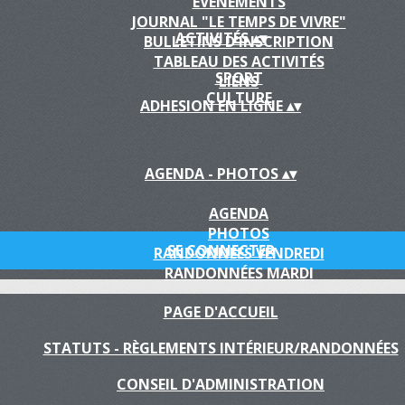
EVÈNEMENTS
JOURNAL "LE TEMPS DE VIVRE"
ACTIVITÉS
▴
▾
BULLETINS D'INSCRIPTION
TABLEAU DES ACTIVITÉS
SPORT
LIENS
CULTURE
ADHESION EN LIGNE
▴
▾
AGENDA - PHOTOS
▴
▾
AGENDA
PHOTOS
SE CONNECTER
RANDONNÉES VENDREDI
RANDONNÉES MARDI
PAGE D'ACCUEIL
STATUTS - RÈGLEMENTS INTÉRIEUR/RANDONNÉES
CONSEIL D'ADMINISTRATION