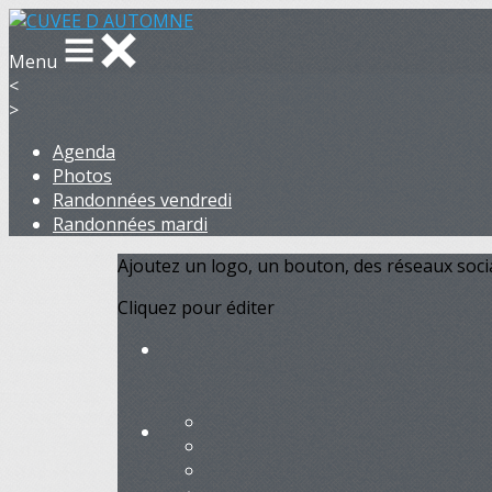
Menu
<
>
Agenda
Photos
Randonnées vendredi
Randonnées mardi
Ajoutez un logo, un bouton, des réseaux soc
Cliquez pour éditer