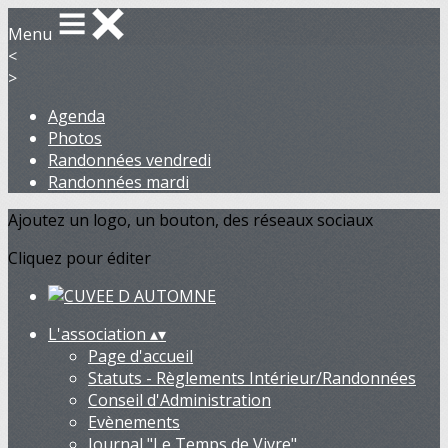
Menu
<
>
Agenda
Photos
Randonnées vendredi
Randonnées mardi
Ajoutez un logo, un bouton, des réseaux sociaux
Cliquez pour éditer
L'association
▴
▾
Page d'accueil
Statuts - Règlements Intérieur/Randonnées
Conseil d'Administration
Evènements
Journal "Le Temps de Vivre"