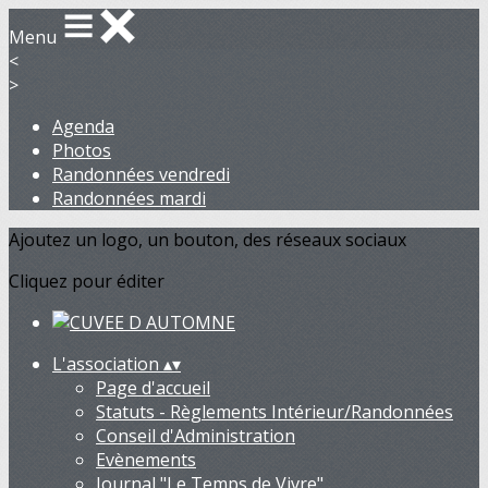
Menu
<
>
Agenda
Photos
Randonnées vendredi
Randonnées mardi
Ajoutez un logo, un bouton, des réseaux sociaux
Cliquez pour éditer
L'association
▴
▾
Page d'accueil
Statuts - Règlements Intérieur/Randonnées
Conseil d'Administration
Evènements
Journal "Le Temps de Vivre"