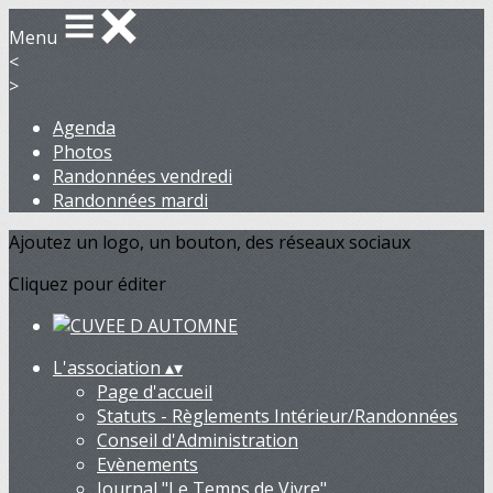
Menu
<
>
Agenda
Photos
Randonnées vendredi
Randonnées mardi
Ajoutez un logo, un bouton, des réseaux sociaux
Cliquez pour éditer
L'association
▴
▾
Page d'accueil
Statuts - Règlements Intérieur/Randonnées
Conseil d'Administration
Evènements
Journal "Le Temps de Vivre"